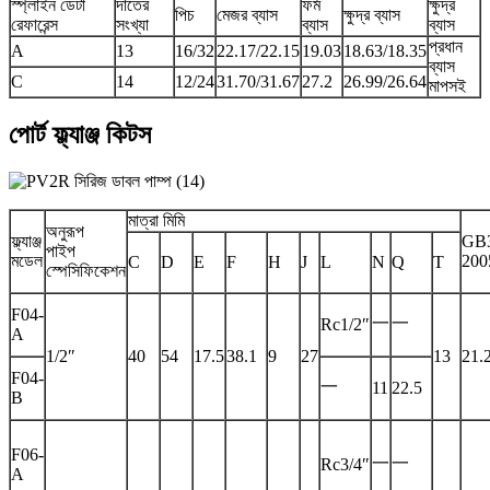
স্প্লাইন ডেটা
দাঁতের
ফর্ম
ক্ষুদ্র
পিচ
মেজর ব্যাস
ক্ষুদ্র ব্যাস
রেফারেন্স
সংখ্যা
ব্যাস
ব্যাস
প্রধান
A
13
16/32
22.17/22.15
19.03
18.63/18.35
ব্যাস
C
14
12/24
31.70/31.67
27.2
26.99/26.64
মাপসই
পোর্ট ফ্ল্যাঞ্জ কিটস
মাত্রা মিমি
অনুরূপ
ফ্ল্যাঞ্জ
GB3
পাইপ
মডেল
200
C
D
E
F
H
J
L
N
Q
T
স্পেসিফিকেশন
F04-
一
一
Rc1/2″
A
1/2″
40
54
17.5
38.1
9
27
13
21.
F04-
一
11
22.5
B
F06-
一
一
Rc3/4″
A