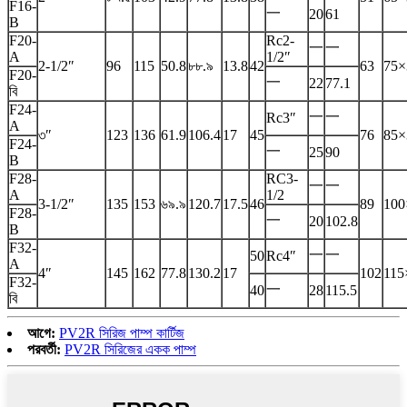
F16-
一
20
61
B
F20-
Rc2-
一
一
A
1/2″
2-1/2″
96
115
50.8
৮৮.৯
13.8
42
63
75×
F20-
一
22
77.1
বি
F24-
一
一
Rc3″
A
৩″
123
136
61.9
106.4
17
45
76
85×
F24-
一
25
90
B
F28-
RC3-
一
一
A
1/2
3-1/2″
135
153
৬৯.৯
120.7
17.5
46
89
100
F28-
一
20
102.8
B
F32-
一
一
50
Rc4″
A
4″
145
162
77.8
130.2
17
102
115
F32-
一
40
28
115.5
বি
আগে:
PV2R সিরিজ পাম্প কার্টিজ
পরবর্তী:
PV2R সিরিজের একক পাম্প