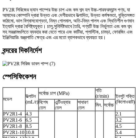
PV2R সিরিজের ভ্যান পাম্পের উচ্চ চাপ এবং কম শব্দ হল উচ্চ-পারফরম্যান্স পণ্য, যা
আমাদের কোম্পানি দ্বারা উন্নত এবং দেশীয়ভাবে উত্পাদিত, উন্নত কর্মক্ষমতা, যুক্তিসঙ্গত
কাঠামো, ভাল বিশ্বাসযোগ্যতা, নিম্ন গোলমাল, অতি-নিম্ন পালস এবং স্থিতিশীল গুণমান
ইত্যাদি দ্বারা বৈশিষ্ট্যযুক্ত। চালু.সুনির্দিষ্টভাবে তৈরি, পণ্যটি উচ্চ নির্ভুলতা এবং কম শব্দ
সহ সরঞ্জামগুলিতে ব্যবহার করা যেতে পারে এবং কাটিয়া, প্লাস্টিক, চামড়া, ফোরজিং এবং
ইঞ্জিনিয়ারিং যন্ত্রপাতি ক্ষেত্র এবং এর মতো ব্যাপকভাবে ব্যবহৃত হয়।
বন্দরের দিকনির্দেশ
স্পেসিফিকেশন
গতি
সর্বোচ্চ চাপ (MPa)
(r/min)
উত্পাটন
ইনপুট শক্তি
মডেল
(mL/r)
(কিলোওয়াট)
বিশেষ
এন্টিওয়্যার
সাধারণ
মিন.
সর্বোচ্চ
তেল
তেল
তেল
PV2R1-4
4.3
2.1
PV2R1-6
6.5
3.2
PV2R1-8
8.5
4.5
PV2R1-10
10.8
5.4