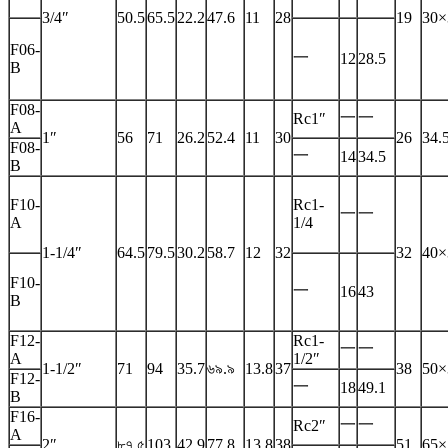
3/4″
50.5
65.5
22.2
47.6
11
28
19
30×
F06-
一
12
28.5
B
F08-
一
一
Rc1″
A
1″
56
71
26.2
52.4
11
30
26
34.
F08-
一
14
34.5
B
F10-
Rc1-
一
一
A
1/4
1-1/4″
64.5
79.5
30.2
58.7
12
32
32
40×
F10-
一
16
43
B
F12-
Rc1-
一
一
A
1/2″
1-1/2″
71
94
35.7
৬৯.৯
13.8
37
38
50×
F12-
一
18
49.1
B
F16-
一
一
Rc2″
A
2″
৮৭.৫
103
42.9
77.8
13.8
38
51
65×