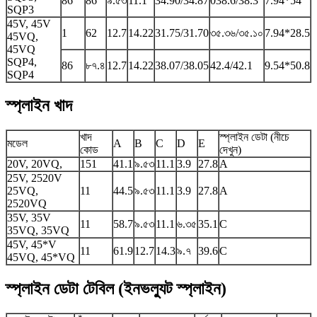
86
86
৯.৫৩
11.1
34.90/34.87
038.6/38.3
7.94*54
SQP3
45V, 45V
1
62
12.7
14.22
31.75/31.70
৩৫.৩৬/৩৫.১০
7.94*28.5
45VQ,
45VQ
SQP4,
86
৮৭.৪
12.7
14.22
38.07/38.05
42.4/42.1
9.54*50.8
SQP4
স্প্লাইন খাদ
খাদ
স্প্লাইন ডেটা (নীচে
মডেল
A
B
C
D
E
কোড
দেখুন)
20V, 20VQ,
151
41.1
৯.৫৩
11.1
3.9
27.8
A
25V, 2520V
25VQ,
11
44.5
৯.৫৩
11.1
3.9
27.8
A
2520VQ
35V, 35V
11
58.7
৯.৫৩
11.1
৬.৩৫
35.1
C
35VQ, 35VQ
45V, 45*V
11
61.9
12.7
14.3
৯.৭
39.6
C
45VQ, 45*VQ
স্প্লাইন ডেটা টেবিল (ইনভল্যুট স্প্লাইন)