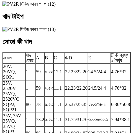
খাদ টাইপ
সোজা কী খাদ
খাদ
F কী প্রস্থ
মডেল
A
B
C
ΦD
E
কোড
x দৈর্ঘ্য
20V,
20VQ,
1
59
৯.৫৩
12.1
22.23/22.20
24.5/24.4
4.76*32
SQP1
25V,
1
59
৯.৫৩
11.1
22.23/22.20
24.5/24.4
4.76*32
2520V
25VQ,
2520VQ
SQP2,
86
78
৯.৫৩
11.1
25.37/25.35
২৮.৩/২৮.১
6.36*50.8
SQP21
35V, 35V
1
73.2
৯.৫৩
11.1
31.75/31.70
৩৫.৩৬/৩৫.১
7.94*38.1
35VQ,
35VQ
SQP3,